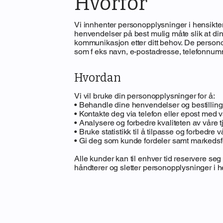
Hvorfor
Vi innhenter personopplysninger i hensikten 
henvendelser på best mulig måte slik at din
kommunikasjon etter ditt behov. De personop
som f eks navn, e-postadresse, telefonnumm
Hvordan
Vi vil bruke din personopplysninger for å:
• Behandle dine henvendelser og bestilling
• Kontakte deg via telefon eller epost med v
• Analysere og forbedre kvaliteten av våre t
• Bruke statistikk til å tilpasse og forbedre 
• Gi deg som kunde fordeler samt markedsfør
Alle kunder kan til enhver tid reservere seg 
håndterer og sletter personopplysninger i he