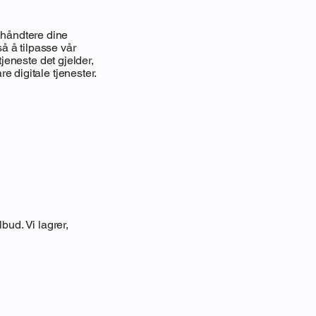
å håndtere dine
å å tilpasse vår
jeneste det gjelder,
 digitale tjenester.
bud. Vi lagrer,