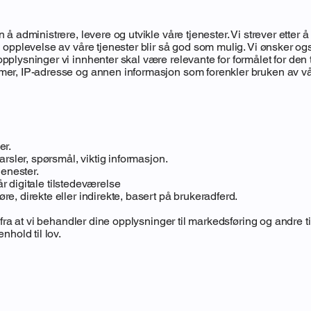
å administrere, levere og utvikle våre tjenester. Vi strever etter 
 opplevelse av våre tjenester blir så god som mulig. Vi ønsker ogs
plysninger vi innhenter skal være relevante for formålet for den t
er, IP-adresse og annen informasjon som forenkler bruken av våre
er.
arsler, spørsmål, viktig informasjon.
jenester.
vår digitale tilstedeværelse
e, direkte eller indirekte, basert på brukeradferd.
fra at vi behandler dine opplysninger til markedsføring og andre til
nhold til lov.