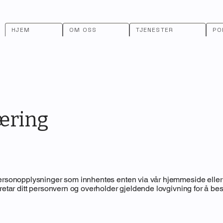
HJEM
OM OSS
TJENESTER
PO
æring
personopplysninger som innhentes enten via vår hjemmeside eller 
varetar ditt personvern og overholder gjeldende lovgivning for å b