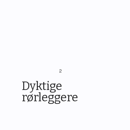
Ta kontakt for befaring av ditt
prosjekt.
2
Dyktige
rørleggere