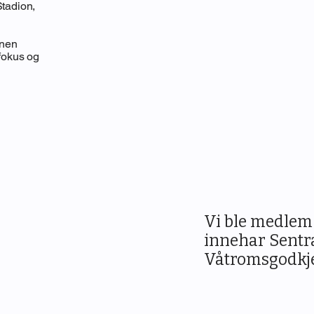
Stadion,
nnen
 fokus og
Vi ble medlem
innehar Sentr
Våtromsgodkje