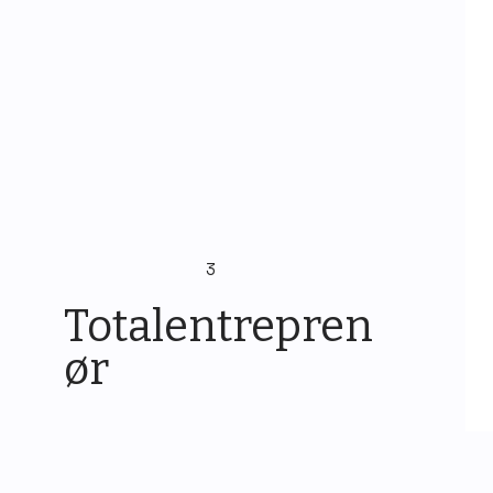
Ta kontakt for befaring av ditt
prosjekt.
3
Totalentrepren
ør