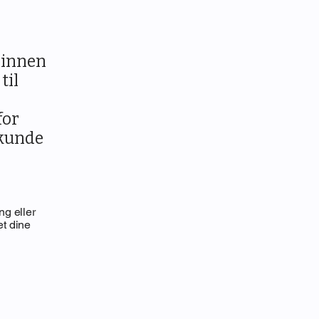
 innen
til
for
 kunde
ng eller
et dine