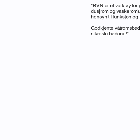
"BVN er et verktøy for
dusjrom og vaskerom).
hensyn til funksjon og 
Godkjente våtromsbedri
sikreste badene!"