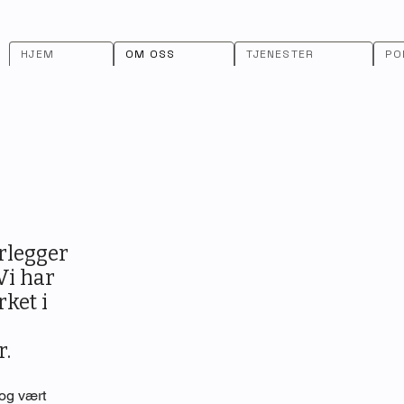
HJEM
OM OSS
TJENESTER
PO
ørlegger
 Vi har
ket i
r.
 og vært