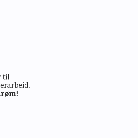
 til
erarbeid.
drøm!