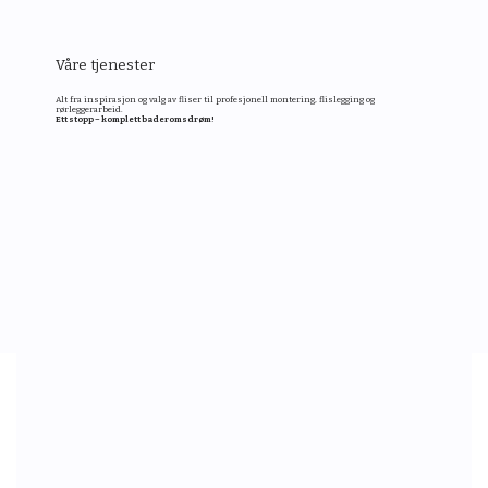
Våre tjenester
Alt fra inspirasjon og valg av fliser til profesjonell montering, flislegging og
rørleggerarbeid.
Ett stopp – komplett baderomsdrøm!
KONTAKT OSS FOR BEFARING