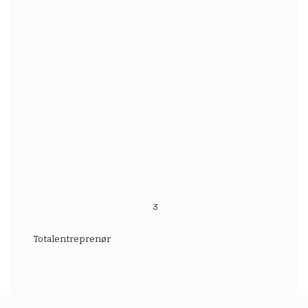
Les mer.
3
Totalentreprenør