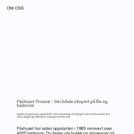
OM OSS
Flishuset Tromsø – Din lokale ekspert på flis og
baderom
Opplev inspirasjon og kvalitet i vårt showroom. Få hjelp av vårt erfarne team til å
finne farger og størrelser som passer din stil.
Flishuset har siden oppstarten i 1985 renovert over
4000 baderom. Du finner vår butikk og showroom på