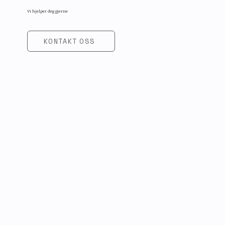
Vi hjelper deg gjerne
KONTAKT OSS