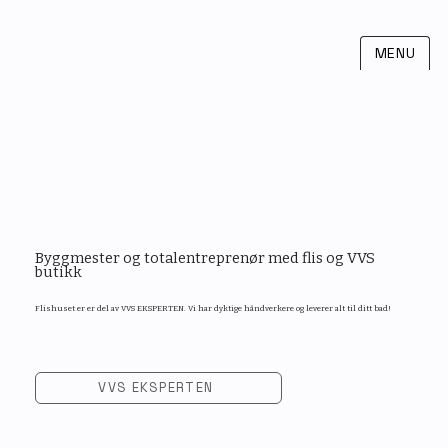
MENU
Byggmester og totalentreprenør med flis og VVS
butikk
Flishuset er er del av VVS EKSPERTEN. Vi har dyktige håndverkere og leverer alt til ditt bad!
VVS EKSPERTEN